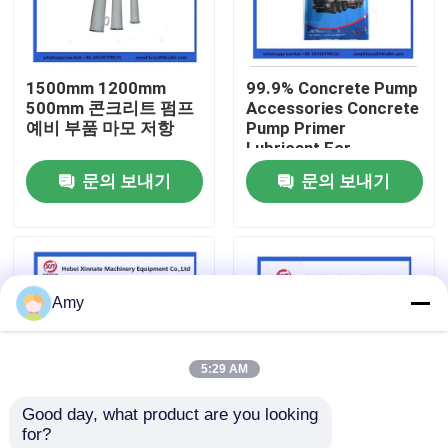
회사 소개
1500mm 1200mm
99.9% Concrete Pump
500mm 콘크리트 펌프
Accessories Concrete
공장 투어
예비 부품 마모 저항
Pump Primer
Lubricant For
Concrete Pumping
문의 보내기
문의 보내기
품질 관리
Pipe
연락처
Amy
견적 요청
5:29 AM
PUTZMEISTER 콘크리트 펌프 부분
Good day, what product are you looking 
for?
슈윙 콘크리트 펌프 부분
500x500 Concrete
600x600 Concrete