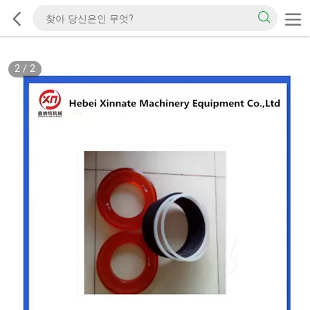
2
/
2