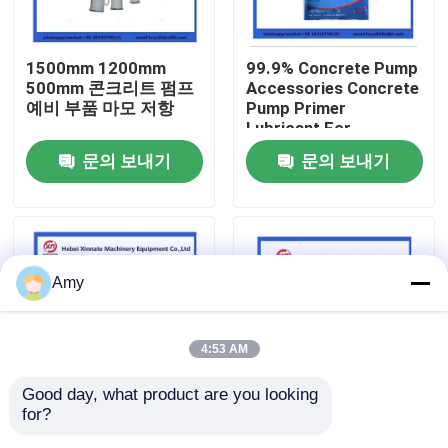
회사 소개
1500mm 1200mm
99.9% Concrete Pump
500mm 콘크리트 펌프
Accessories Concrete
예비 부품 마모 저항
Pump Primer
공장 투어
Lubricant For
Concrete Pumping
문의 보내기
문의 보내기
Pipe
품질 관리
연락처
Amy
견적 요청
4:53 AM
PUTZMEISTER 콘크리트 펌프 부분
Good day, what product are you looking 
for?
500x500 Concrete
600x600 Concrete
슈윙 콘크리트 펌프 부분
Pump Truck Parts
Pump Accessories