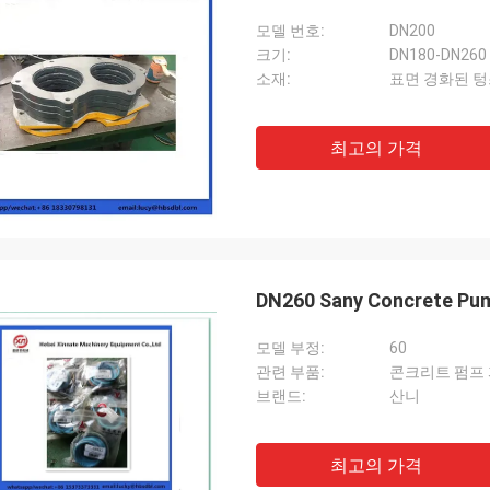
모델 번호:
DN200
크기:
DN180-DN260
소재:
표면 경화된 텅
최고의 가격
DN260 Sany Concrete Pump
모델 부정:
60
관련 부품:
콘크리트 펌프 
브랜드:
산니
최고의 가격