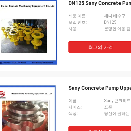
DN125 Sany Concrete Pum
제품 이름:
새니 배수구
모델 번호:
DN125
사용:
분명한 이동 펌
최고의 가격
Sany Concrete Pump Uppe
이름:
Sany 콘크리트
사이즈:
표준
색상:
당신이 원하는 