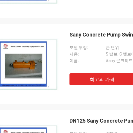
Sany Concrete Pump Swing
모델 부정:
큰 변위
사용:
S 밸브, C 밸
이름:
Sany 콘크리
최고의 가격
DN125 Sany Concrete Pum