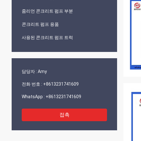
줌리언 콘크리트 펌프 부분
콘크리트 펌프 용품
사용된 콘크리트 펌프 트럭
담당자 :
Amy
전화 번호 :
+8613231741609
WhatsApp :
+8613231741609
접촉