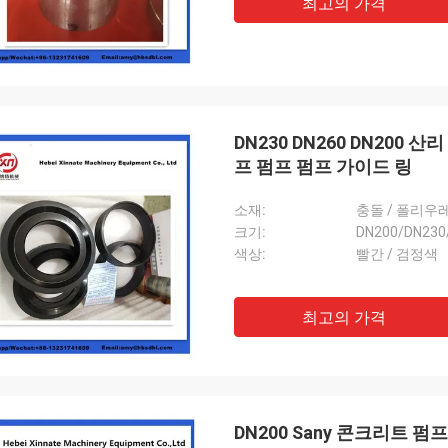
최고의 가격
DN230 DN260 DN20
프 펌프 펌프 가이드 링
소재:
충돌 / 폴리우
크기:
DN200/DN230
색상:
빨간 / 검정색
최고의 가격
DN200 Sany 콘크리트 펌프