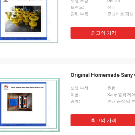
모델 부정:
DN125
브랜드:
산니
관련 부품:
콘크리트 펌프 
최고의 가격
Original Homemade Sany
모델 부정:
원형
이름:
Sany 원격 제
종류:
본래 공장 및 
최고의 가격