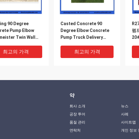
ing 90 Degree
Casted Concrete 90
R2
rete Pump Elbow
Degree Elbow Concrete
펌프
meister Twin Wall
Pump Truck Delivery
20
w 10010479
Elbow DN125 10mm
굽
최고의 가격
최고의 가격
약
회사 소개
뉴스
공장 투어
사례
품질 관리
사이트맵
연락처
개인 정보