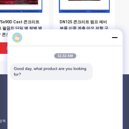
75x90D Cast 콘크리트
DN125 콘크리트 펌프 예비
 팔꿈치 단일 벽 쌍벽 벽
부품 이중 계층 마모 저항 구
# 콘크리트 펌프 파이프
두
기
최고의 가격
최고의 가격
11:32 AM
Good day, what product are you looking 
for?
제품 소개
PUTZMEISTER 콘크리트 펌프 부분
슈윙 콘크리트 펌프 부분
콘크리트 믹서 트럭 예비 부품
 정책
모든 카테고리