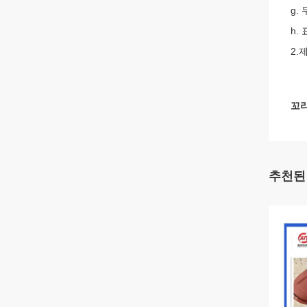
g. 
h.
2.
제
꼬리
추천된