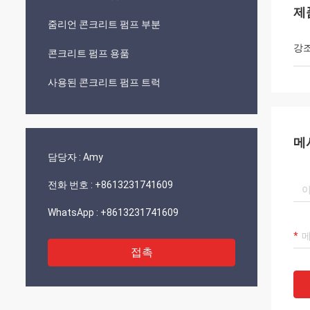
제
줌리언 콘크리트 펌프 부분
강
콘크리트 펌프 용품
사용된 콘크리트 펌프 트럭
메
담당자 :
Amy
전화 번호 :
+8613231741609
WhatsApp :
+8613231741609
접촉