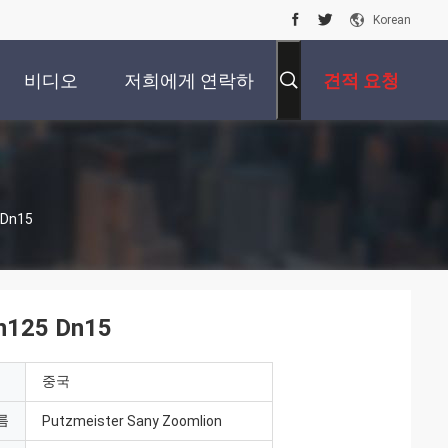
Korean
비디오
저희에게 연락하
견적 요청
십시오
Dn15
25 Dn15
중국
름
Putzmeister Sany Zoomlion