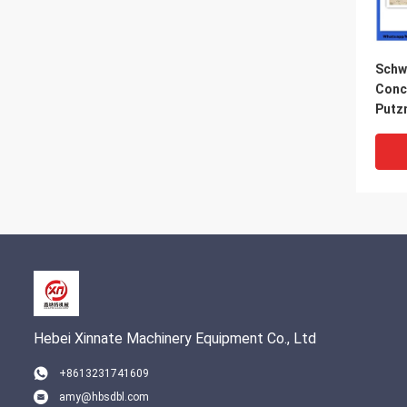
Schw
Conc
Putz
Elbo
Hebei Xinnate Machinery Equipment Co., Ltd
+8613231741609
amy@hbsdbl.com