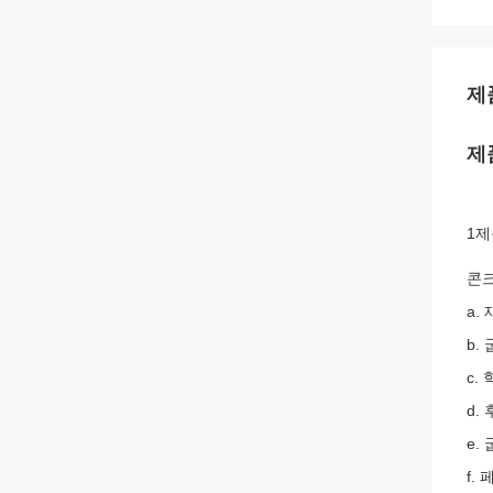
제
제
1제
콘크
a.
b.
c. 
d.
e.
f.