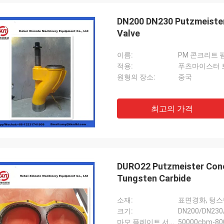
DN200 DN230 Putzmeister
Valve
이름:
PM 콘크리트 
적용:
원형의 장소:
중국
최고의 가격
DURO22 Putzmeister Conc
Tungsten Carbide
소재:
표면경화, 텅스
크기:
DN200/DN230
마모 플레이트 서비스 수명:
50000cbm-8