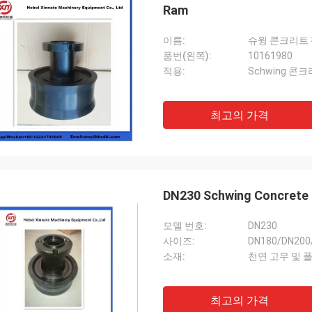
Ram
이름:
슈윙 콘크리트 
품번(왼쪽):
10161980
적용:
Schwing 콘
최고의 가격
DN230 Schwing Concrete 
모델 번호:
DN230
사이즈:
DN180/DN200
소재:
천연 고무 및 
최고의 가격