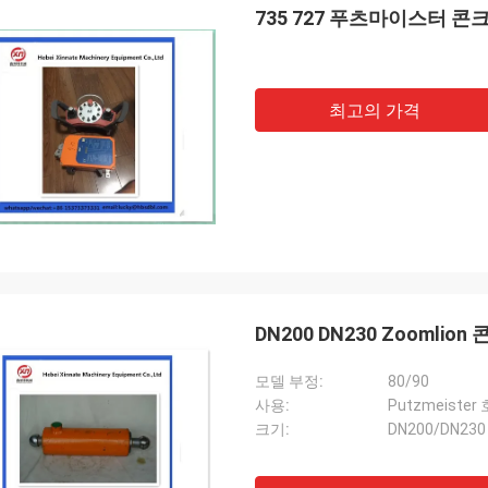
735 727 푸츠마이스터 콘크
최고의 가격
DN200 DN230 Zoomli
모델 부정:
80/90
사용:
Putzmeist
크기:
DN200/DN230