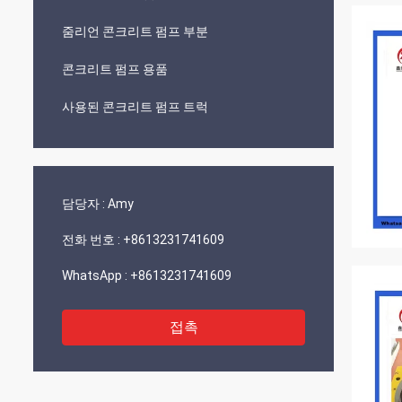
줌리언 콘크리트 펌프 부분
콘크리트 펌프 용품
사용된 콘크리트 펌프 트럭
담당자 :
Amy
전화 번호 :
+8613231741609
WhatsApp :
+8613231741609
접촉