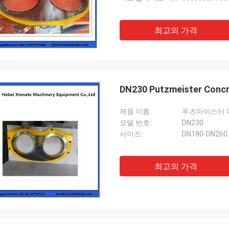
최고의 가격
DN230 Putzmeister Concr
제품 이름:
푸츠마이스터 
모델 번호:
DN230
사이즈:
DN180-DN260
최고의 가격