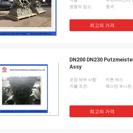
적용:
원형의 장소:
중국
최고의 가격
DN200 DN230 Putzmeister
Assy
포장 세부 사항:
카톤 박스
지불 조건:
웨스턴 유니온,
:
최고의 가격