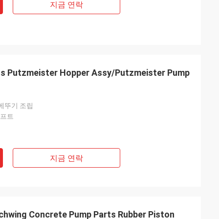
지금 연락
s Putzmeister Hopper Assy/Putzmeister Pump
메뚜기 조립
샤프트
지금 연락
hwing Concrete Pump Parts Rubber Piston