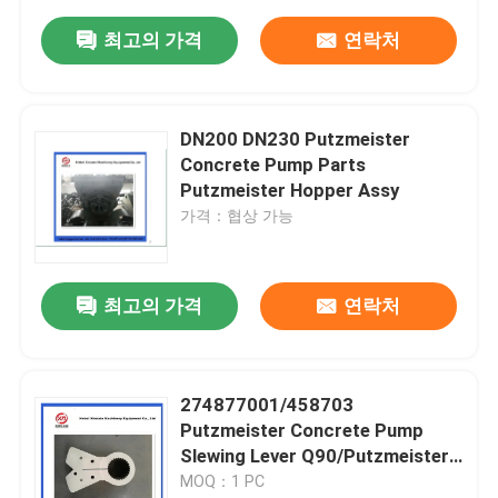
최고의 가격
연락처
DN200 DN230 Putzmeister
Concrete Pump Parts
Putzmeister Hopper Assy
가격：협상 가능
최고의 가격
연락처
274877001/458703
Putzmeister Concrete Pump
Slewing Lever Q90/Putzmeister
Q80 Swing Lever
MOQ：1 PC