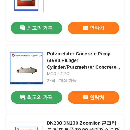
회사 소개
최고의 가격
연락처
공장 투어
품질 관리
Putzmeister Concrete Pump
60/80 Plunger
Cylinder/Putzmeister Concrete
연락처
Pump Swing Lever
MOQ：1 PC
가격：협상 가능
견적 요청
최고의 가격
연락처
PUTZMEISTER 콘크리트 펌프 부분
DN200 DN230 Zoomlion 콘크리
슈윙 콘크리트 펌프 부분
트 펌프 부품 80 90 플랑저 실린더