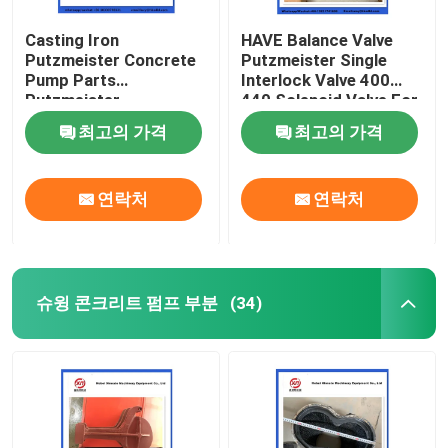
Casting Iron
HAVE Balance Valve
Putzmeister Concrete
Putzmeister Single
Pump Parts
Interlock Valve 400
Putzmeister
440 Solenoid Valve For
Agitatoring Paddles
Concrete Pump
최고의 가격
최고의 가격
연락처
연락처
슈윙 콘크리트 펌프 부분
(34)