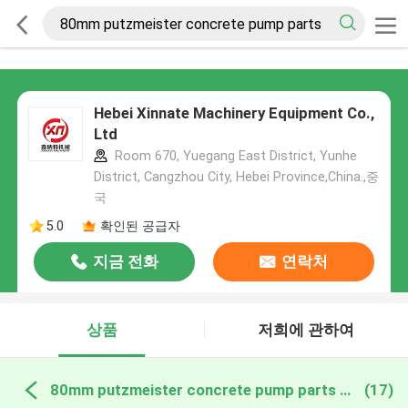
Hebei Xinnate Machinery Equipment Co.,
Ltd
Room 670, Yuegang East District, Yunhe
District, Cangzhou City, Hebei Province,China.,중
국
5.0
확인된 공급자
지금 전화
연락처
상품
저희에 관하여
80mm putzmeister concrete pump parts 온라인 제조
(17)