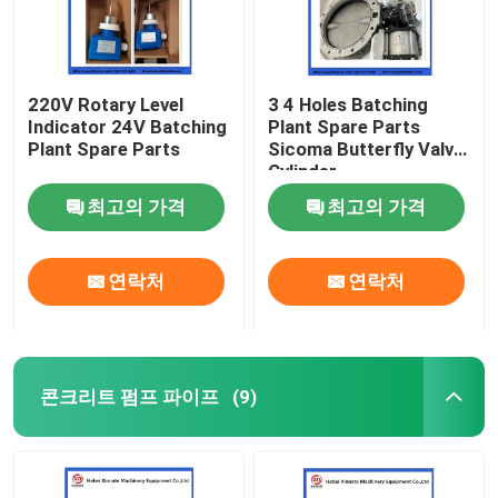
220V Rotary Level
3 4 Holes Batching
Indicator 24V Batching
Plant Spare Parts
Plant Spare Parts
Sicoma Butterfly Valve
Cylinder
Electropneumatic
최고의 가격
최고의 가격
Actuator Cylinder
연락처
연락처
콘크리트 펌프 파이프
(9)