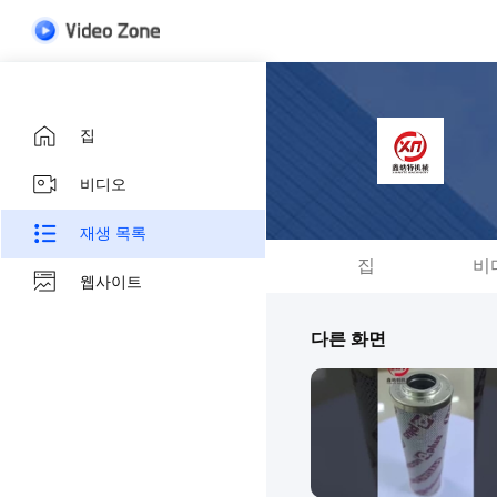
집
비디오
재생 목록
집
비
웹사이트
다른 화면