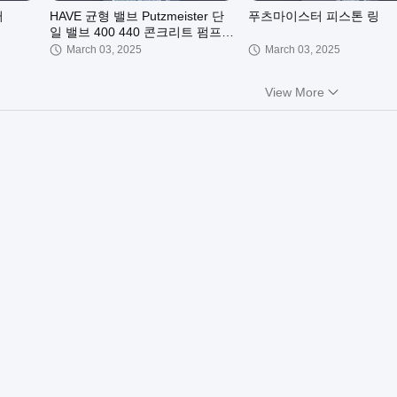
터
HAVE 균형 밸브 Putzmeister 단
푸츠마이스터 피스톤 링
일 밸브 400 440 콘크리트 펌프에
대한 솔레노이드 밸브
March 03, 2025
March 03, 2025
View More
00:28
00:26
putzmeister 400bar 압력 측정기
putzmeister 자기 스위치
February 12, 2025
February 12, 2025
00:11
00:14
 고무
콘크리트 펌프 필터 엘리멘트
믹서 트럭 구동축